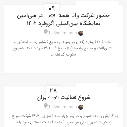
,
UNCATEGORISED
اخبار
09
حضور شرکت وانا هستی البرز در سی‌امین
اکتبر
نمایشگاه بین‌المللی اگروفود 1402
0
Shadmehran
نمایشگاه آگروفود (فعال در زمینه‌ی صنایع کشاورزی، موادغذایی،
ماشین‌آلات و صنایع وابسته)‌ از تاریخ 26 تا 29 خرداد 1402 همچون
سنوات گذشته...
ادامه مطلب
,
UNCATEGORISED
اخبار
28
شروع فعالیت شادمهران
آگوست
1
Shadmehran
به گزارش روابط عمومی، در روز چهارشنبه 1 شهریور 1402 شرکت توزیع و
پخش شادمهران طی مراسمی، آغاز به فعالیت مستقل خود را با