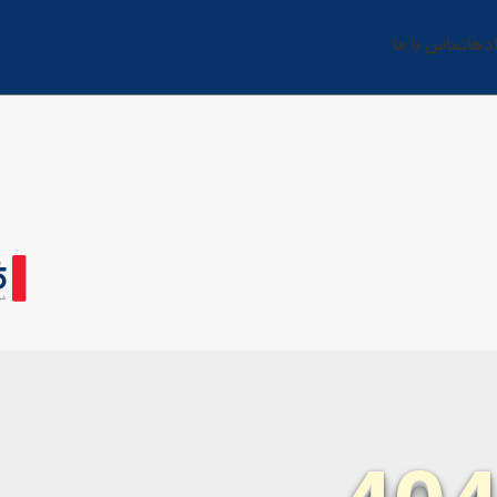
دها
تماس با ما