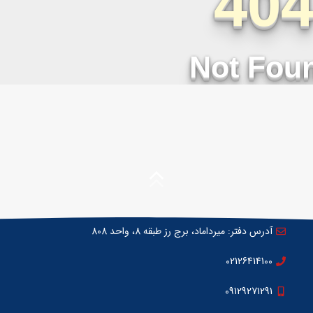
آدرس دفتر: میرداماد، برج رز طبقه 8، واحد 808
02126414100
09129271291