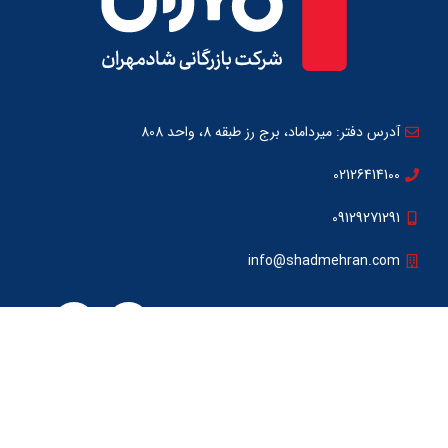
آدرس دفتر: میرداماد، برج رز طبقه 8، واحد 808
02126414100
09129271291
info@shadmehran.com
تمامی حقوق سایت برای شرکت شادمهران محفوظ می باشد.