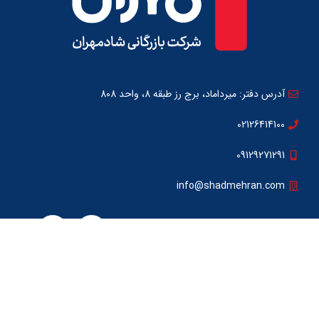
آدرس دفتر: میرداماد، برج رز طبقه 8، واحد 808
02126414100
09129271291
info@shadmehran.com
تمامی حقوق سایت برای شرکت شادمهران محفوظ می باشد.