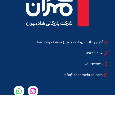
آدرس دفتر: میرداماد، برج رز طبقه 8، واحد 808
02126414100
09129271291
info@shadmehran.com