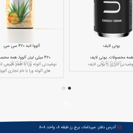
یونی لایف
آلووا انبه 420 سی سی
مه محصولات
,
یونی لایف
420 میلی لیتر
,
آلووا
,
همه محصو
وشیدنی انرژی زا یونی لایف
نوشیدنی آلوئه ورا با طعم طبیعی انب
های آلوئه ورا با نام تجاری آلووا 
آدرس دفتر: میرداماد، برج رز طبقه 8، واحد 808