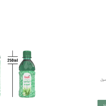
صول
ت