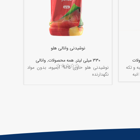
نوشیدنی وانالی هلو
لات
330 میلی لیتر
,
همه محصولات
,
وانالی
250 میلی
ه و تکه
نوشیدنی هلو حاوی 25% آبمیوه، بدون مواد
نوشیدنی
انبه
نگهدارنده
تکه های 