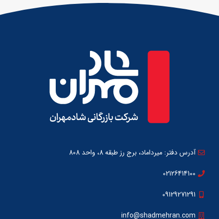
آدرس دفتر: میرداماد، برج رز طبقه 8، واحد 808
02126414100
09129271291
info@shadmehran.com