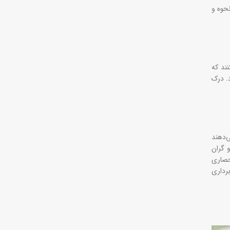
حوه و
نند که
د. درک
ی‌دهند
 گران
حصاری
برداری