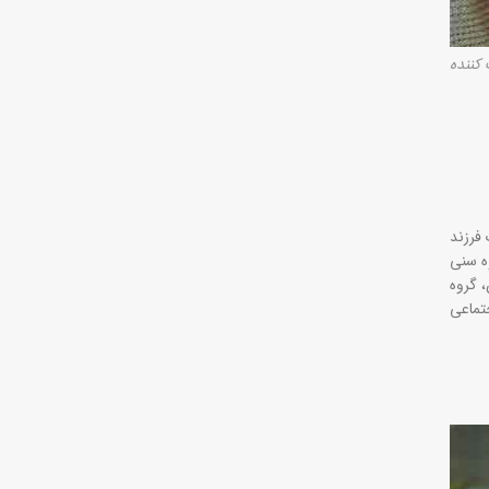
کننده
فرزند
وه سنی
 گروه
جتماعی