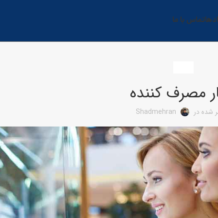
دها
تماس با ما
اخبار
ار مصرف کننده
 شده در
Shadmehran