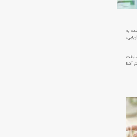
ده به
ریابی،
بلیغات
ر آشنا